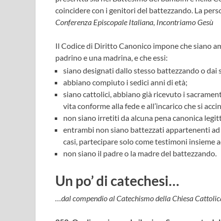
coincidere con i genitori del battezzando. La per
Conferenza Episcopale Italiana, Incontriamo Gesù
Il Codice di Diritto Canonico impone che siano a
padrino e una madrina, e che essi:
siano designati dallo stesso battezzando o dai su
abbiano compiuto i sedici anni di età;
siano cattolici, abbiano già ricevuto i sacrame
vita conforme alla fede e all’incarico che si ac
non siano irretiti da alcuna pena canonica legit
entrambi non siano battezzati appartenenti ad 
casi, partecipare solo come testimoni insieme a
non siano il padre o la madre del battezzando.
Un po’ di catechesi…
…dal compendio al Catechismo della Chiesa Cattolic