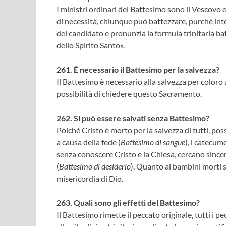
I ministri ordinari del Battesimo sono il Vescovo e 
di necessità, chiunque può battezzare, purché inten
del candidato e pronunzia la formula trinitaria ba
dello Spirito Santo».
261. È necessario il Battesimo per la salvezza?
Il Battesimo è necessario alla salvezza per coloro 
possibilità di chiedere questo Sacramento.
262. Si può essere salvati senza Battesimo?
Poiché Cristo è morto per la salvezza di tutti, 
a causa della fede (
Battesimo di sangue
), i catecum
senza conoscere Cristo e la Chiesa, cercano since
(
Battesimo di desiderio
). Quanto ai bambini morti se
misericordia di Dio.
263. Quali sono gli effetti del Battesimo?
Il Battesimo rimette il peccato originale, tutti i p