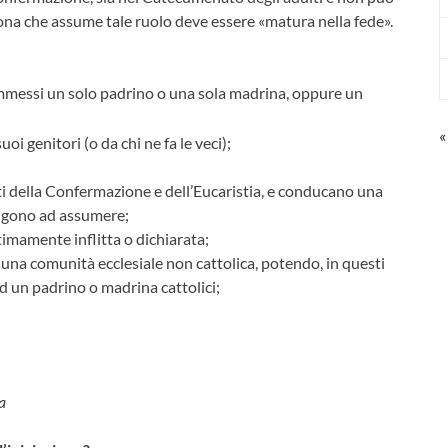
sona che assume tale ruolo deve essere «matura nella fede».
mmessi un solo padrino o una sola madrina, oppure un
«
oi genitori (o da chi ne fa le veci);
nti della Confermazione e dell’Eucaristia, e conducano una
cingono ad assumere;
timamente inflitta o dichiarata;
una comunità ecclesiale non cattolica, potendo, in questi
d un padrino o madrina cattolici;
a