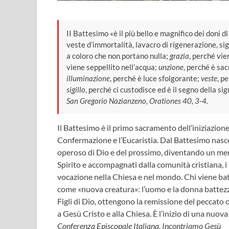
II Battesimo «è il più bello e magnifico dei doni d
veste d’immortalità, lavacro di rigenerazione, sigil
a coloro che non portano nulla;
grazia
, perché vie
viene seppellito nell’acqua;
unzione
, perché è sac
illuminazione
, perché è luce sfolgorante;
veste
, p
sigillo
, perché ci custodisce ed è il segno della sig
San Gregorio Nazianzeno, Orationes 40, 3-4.
Il Battesimo è il primo sacramento dell’iniziazion
Confermazione e l’Eucaristia. Dal Battesimo nasce
operoso di Dio e del prossimo, diventando un mem
Spirito e accompagnati dalla comunità cristiana, i 
vocazione nella Chiesa e nel mondo. Chi viene bat
come «nuova creatura»: l’uomo e la donna battezzat
Figli di Dio, ottengono la remissione del peccato or
a Gesù Cristo e alla Chiesa. È l’inizio di una nuova 
Conferenza Episcopale Italiana, Incontriamo Gesù