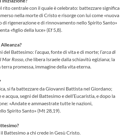
’iniziazione?
 rito centrale con il quale è celebrato: battezzare significa
merso nella morte di Cristo e risorge con lui come «nuova
o di rigenerazione e di rinnovamento nello Spirito Santo»
nta «figlio della luce» (Ef 5,8).
a Alleanza?
i del Battesimo: l’
acqua
, fonte di vita e di morte; l’
arca di
el Mar Rosso
, che libera Israele dalla schiavitù egiziana; la
la terra promessa, immagine della vita eterna.
?
blica, si fa battezzare da Giovanni Battista nel Giordano;
e e acqua, segni del Battesimo e dell’Eucaristia, e dopo la
ione: «Andate e ammaestrate tutte le nazioni,
llo Spirito Santo» (Mt 28,19).
attesimo?
il Battesimo a chi crede in Gesù Cristo.