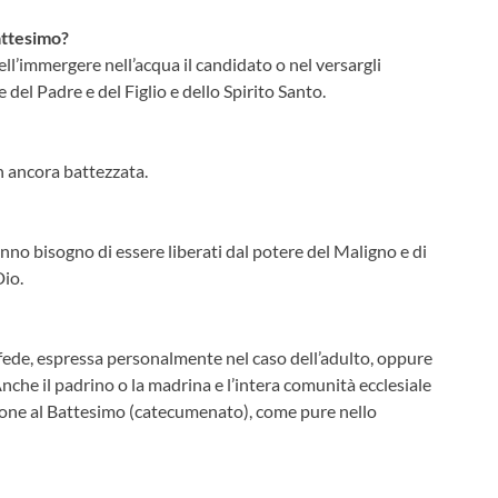
Battesimo?
ell’immergere nell’acqua il candidato o nel versargli
del Padre e del Figlio e dello Spirito Santo.
n ancora battezzata.
anno bisogno di essere liberati dal potere del Maligno e di
Dio.
 fede, espressa personalmente nel caso dell’adulto, oppure
nche il padrino o la madrina e l’intera comunità ecclesiale
ione al Battesimo (catecumenato), come pure nello