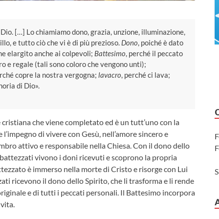
i Dio. […] Lo chiamiamo dono, grazia, unzione, illuminazione,
lo, e tutto ciò che vi è di più prezioso.
Dono
, poiché è dato
ne elargito anche ai colpevoli;
Battesimo
, perché il peccato
ro e regale (tali sono coloro che vengono unti);
erché copre la nostra vergogna;
lavacro
, perché ci lava;
noria di Dio».
e cristiana che viene completato ed è un tutt’uno con la
 l’impegno di vivere con Gesù, nell’amore sincero e
F
bro attivo e responsabile nella Chiesa. Con il dono dello
F
battezzati vivono i doni ricevuti e scoprono la propria
tezzato è immerso nella morte di Cristo e risorge con Lui
S
i ricevono il dono dello Spirito, che li trasforma e li rende
iginale e di tutti i peccati personali. Il Battesimo incorpora
vita.