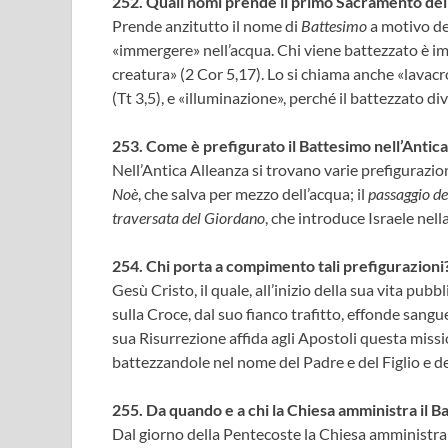
252. Quali nomi prende il primo Sacramento dell
Prende anzitutto il nome di
Battesimo
a motivo del
«immergere» nell’acqua. Chi viene battezzato è im
creatura» (2 Cor 5,17). Lo si chiama anche «lavacr
(Tt 3,5), e «illuminazione», perché il battezzato dive
253. Come è prefigurato il Battesimo nell’Antic
Nell’Antica Alleanza si trovano varie prefigurazion
Noè
, che salva per mezzo dell’acqua; il
passaggio d
traversata del Giordano
, che introduce Israele nel
254. Chi porta a compimento tali prefigurazioni
Gesù Cristo, il quale, all’inizio della sua vita pub
sulla Croce, dal suo fianco trafitto, effonde sangu
sua Risurrezione affida agli Apostoli questa miss
battezzandole nel nome del Padre e del Figlio e de
255. Da quando e a chi la Chiesa amministra il B
Dal giorno della Pentecoste la Chiesa amministra 