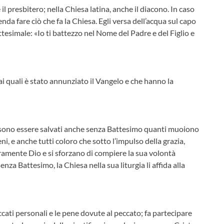
il presbitero; nella Chiesa latina, anche il diacono. In caso
da fare ciò che fa la Chiesa. Egli versa dell’acqua sul capo
ttesimale: «Io ti battezzo nel Nome del Padre e del Figlio e
ai quali è stato annunziato il Vangelo e che hanno la
possono essere salvati anche senza Battesimo quanti muoiono
eni, e anche tutti coloro che sotto l’impulso della grazia,
ramente Dio e si sforzano di compiere la sua volontà
nza Battesimo, la Chiesa nella sua liturgia li affida alla
eccati personali e le pene dovute al peccato; fa partecipare