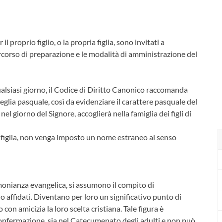
l proprio figlio, o la propria figlia, sono invitati a
 percorso di preparazione e le modalità di amministrazione del
alsiasi giorno, il Codice di Diritto Canonico raccomanda
veglia pasquale, così da evidenziare il carattere pasquale del
l giorno del Signore, accoglierà nella famiglia dei figli di
o, o figlia, non venga imposto un nome estraneo al senso
imonianza evangelica, si assumono il compito di
o affidati. Diventano per loro un significativo punto di
con amicizia la loro scelta cristiana. Tale figura è
Confermazione, sia nel Catecumenato degli adulti e non può