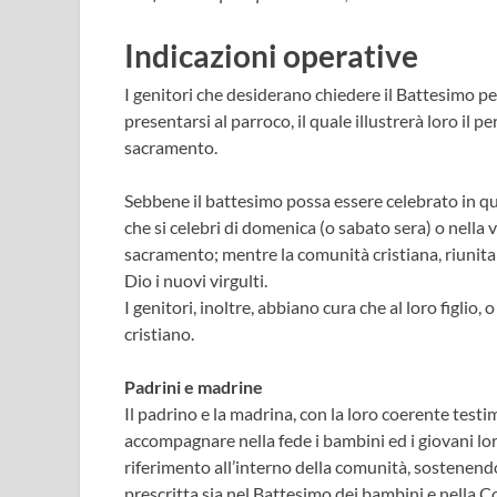
Indicazioni operative
I genitori che desiderano chiedere il Battesimo per i
presentarsi al parroco, il quale illustrerà loro il
sacramento.
Sebbene il battesimo possa essere celebrato in qu
che si celebri di domenica (o sabato sera) o nella 
sacramento; mentre la comunità cristiana, riunita ne
Dio i nuovi virgulti.
I genitori, inoltre, abbiano cura che al loro figli
cristiano.
Padrini e madrine
Il padrino e la madrina, con la loro coerente test
accompagnare nella fede i bambini ed i giovani lor
riferimento all’interno della comunità, sostenendo 
prescritta sia nel Battesimo dei bambini e nella 