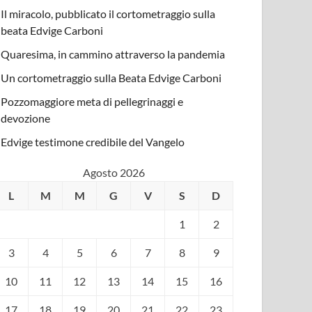
Il miracolo, pubblicato il cortometraggio sulla
beata Edvige Carboni
Quaresima, in cammino attraverso la pandemia
Un cortometraggio sulla Beata Edvige Carboni
Pozzomaggiore meta di pellegrinaggi e
devozione
Edvige testimone credibile del Vangelo
Agosto 2026
L
M
M
G
V
S
D
1
2
3
4
5
6
7
8
9
10
11
12
13
14
15
16
17
18
19
20
21
22
23