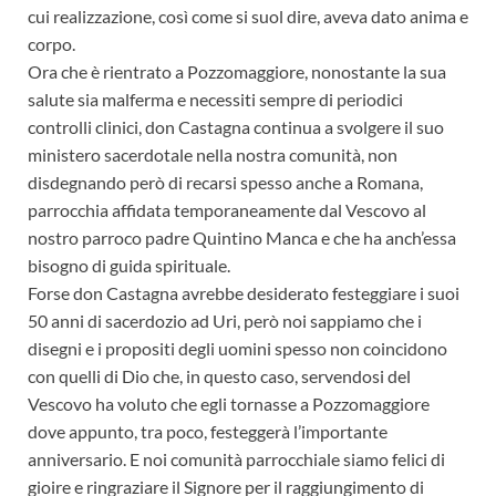
cui realizzazione, così come si suol dire, aveva dato anima e
corpo.
Ora che è rientrato a Pozzomaggiore, nonostante la sua
salute sia malferma e necessiti sempre di periodici
controlli clinici, don Castagna continua a svolgere il suo
ministero sacerdotale nella nostra comunità, non
disdegnando però di recarsi spesso anche a Romana,
parrocchia affidata temporaneamente dal Vescovo al
nostro parroco padre Quintino Manca e che ha anch’essa
bisogno di guida spirituale.
Forse don Castagna avrebbe desiderato festeggiare i suoi
50 anni di sacerdozio ad Uri, però noi sappiamo che i
disegni e i propositi degli uomini spesso non coincidono
con quelli di Dio che, in questo caso, servendosi del
Vescovo ha voluto che egli tornasse a Pozzomaggiore
dove appunto, tra poco, festeggerà l’importante
anniversario. E noi comunità parrocchiale siamo felici di
gioire e ringraziare il Signore per il raggiungimento di