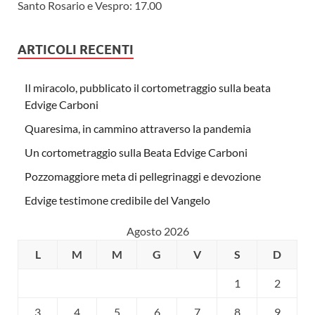
Santo Rosario e Vespro: 17.00
ARTICOLI RECENTI
Il miracolo, pubblicato il cortometraggio sulla beata
Edvige Carboni
Quaresima, in cammino attraverso la pandemia
Un cortometraggio sulla Beata Edvige Carboni
Pozzomaggiore meta di pellegrinaggi e devozione
Edvige testimone credibile del Vangelo
Agosto 2026
L
M
M
G
V
S
D
1
2
3
4
5
6
7
8
9