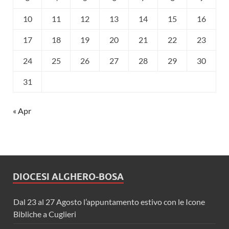
10
11
12
13
14
15
16
17
18
19
20
21
22
23
24
25
26
27
28
29
30
31
« Apr
DIOCESI ALGHERO-BOSA
Dal 23 al 27 Agosto l’appuntamento estivo con le Icone
Bibliche a Cuglieri