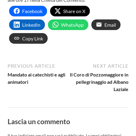
Facebook
Share on X
LinkedIn
WhatsApp
Email
Copy Link
PREVIOUS ARTICLE
NEXT ARTICLE
Mandato ai catechisti e agli
Il Coro di Pozzomaggiore in
animatori
pellegrinaggio ad Albano
Laziale
Lascia un commento
Il tuo indirizzo email non sarà pubblicato.
I campi obbligatori