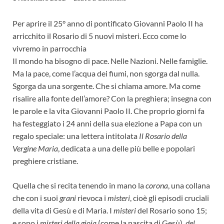
Per aprire il 25° anno di pontificato Giovanni Paolo II ha
arricchito il Rosario di 5 nuovi misteri. Ecco come lo
vivremo in parrocchia
Il mondo ha bisogno di pace. Nelle Nazioni. Nelle famiglie.
Ma la pace, come l’acqua dei fiumi, non sgorga dal nulla.
Sgorga da una sorgente. Che si chiama amore. Ma come
risalire alla fonte dell’amore? Con la preghiera; insegna con
le parole e la vita Giovanni Paolo II. Che proprio giorni fa
ha festeggiato i 24 anni della sua elezione a Papa con un
regalo speciale: una lettera intitolata
Il Rosario della
Vergine Maria
, dedicata a una delle più belle e popolari
preghiere cristiane.
Quella che si recita tenendo in mano la
corona
, una collana
che con i suoi
grani
rievoca i
misteri
, cioè gli episodi cruciali
della vita di Gesù e di Maria. I
misteri
del Rosario sono 15;
e sono i
misteri della gioia
(come la nascita di Gesù),
del