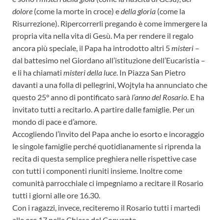
dolore
(come la morte in croce) e
della gloria
(come la
Risurrezione). Ripercorrerli pregando è come immergere la
propria vita nella vita di Gesù. Ma per rendere il regalo
ancora più speciale, il Papa ha introdotto altri 5
misteri
–
dal battesimo nel Giordano all’istituzione dell’Eucaristia –
e li ha chiamati
misteri della luce
. In Piazza San Pietro
davanti a una folla di pellegrini, Wojtyla ha annunciato che
questo 25° anno di pontificato sarà
l’anno del Rosario
. E ha
invitato tutti a recitarlo. A partire dalle famiglie. Per un
mondo di pace e d’amore.
Accogliendo l’invito del Papa anche io esorto e incoraggio
le singole famiglie perché quotidianamente si riprenda la
recita di questa semplice preghiera nelle rispettive case
con tutti i componenti riuniti insieme. Inoltre come
comunità parrocchiale ci impegniamo a recitare il Rosario
tutti i giorni alle ore 16.30.
Con i ragazzi, invece, reciteremo il Rosario tutti i martedì
alle ore 17 nella Chiesa del Convento.