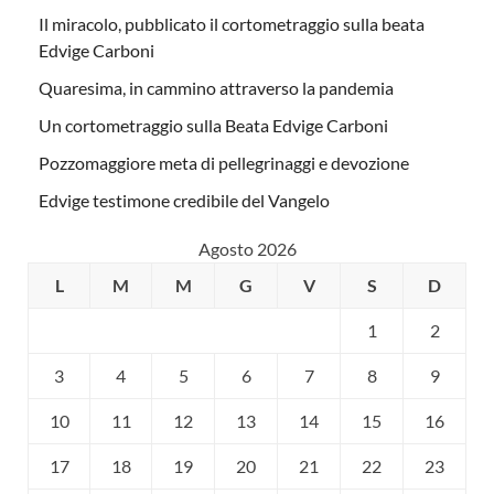
Il miracolo, pubblicato il cortometraggio sulla beata
Edvige Carboni
Quaresima, in cammino attraverso la pandemia
Un cortometraggio sulla Beata Edvige Carboni
Pozzomaggiore meta di pellegrinaggi e devozione
Edvige testimone credibile del Vangelo
Agosto 2026
L
M
M
G
V
S
D
1
2
3
4
5
6
7
8
9
10
11
12
13
14
15
16
17
18
19
20
21
22
23