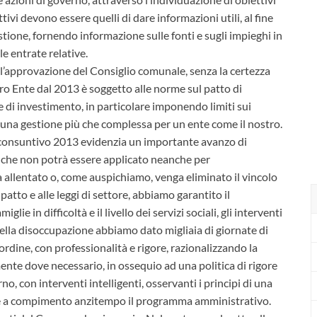
tivi devono essere quelli di dare informazioni utili, al fine
estione, fornendo informazione sulle fonti e sugli impieghi in
lle entrate relative.
ll’approvazione del Consiglio comunale, senza la certezza
tro Ente dal 2013 è soggetto alle norme sul patto di
ese di investimento, in particolare imponendo limiti sui
a gestione più che complessa per un ente come il nostro.
Il consuntivo 2013 evidenzia un importante avanzo di
che non potrà essere applicato neanche per
llentato o, come auspichiamo, venga eliminato il vincolo
 patto e alle leggi di settore, abbiamo garantito il
ie in difficoltà e il livello dei servizi sociali, gli interventi
 della disoccupazione abbiamo dato migliaia di giornate di
 ordine, con professionalità e rigore, razionalizzando la
nte dove necessario, in ossequio ad una politica di rigore
, con interventi intelligenti, osservanti i principi di una
are a compimento anzitempo il programma amministrativo.