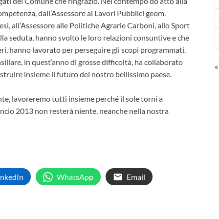
iegati del Comune che ringrazio. Nel contempo do atto alla
 competenza, dall’Assessore ai Lavori Pubblici geom.
i, all’Assessore alle Politiche Agrarie Carboni, allo Sport
ella seduta, hanno svolto le loro relazioni consuntive e che
eri, hanno lavorato per perseguire gli scopi programmati.
liare, in quest’anno di grosse difficoltà, ha collaborato
«
truire insieme il futuro del nostro bellissimo paese.
, lavoreremo tutti insieme perché il sole torni a
ancio 2013 non resterà niente, neanche nella nostra
inkedIn
WhatsApp
Email