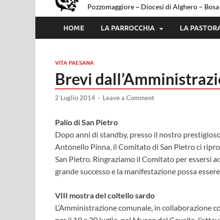
Pozzomaggiore ~ Diocesi di Alghero – Bosa
HOME
LA PARROCCHIA
LA PASTOR
VITA PAESANA
Brevi dall’Amministraz
2 Luglio 2014
-
Leave a Comment
Palio di San Pietro
Dopo anni di standby, presso il nostro prestigioso
Antonello Pinna, il Comitato di San Pietro ci ripropo
San Pietro. Ringraziamo il Comitato per essersi a
grande successo e la manifestazione possa essere 
VIII mostra del coltello sardo
L’Amministrazione comunale, in collaborazione con
per il 19 e 20 luglio, nel Museo del Cavallo, l’ott