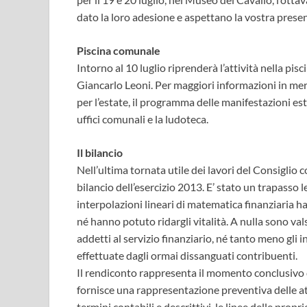
dato la loro adesione e aspettano la vostra prese
Piscina comunale
Intorno al 10 luglio riprenderà l’attività nella pi
Giancarlo Leoni. Per maggiori informazioni in merit
per l’estate, il programma delle manifestazioni esti
uffici comunali e la ludoteca.
Il bilancio
Nell’ultima tornata utile dei lavori del Consigli
bilancio dell’esercizio 2013. E’ stato un trapasso
interpolazioni lineari di matematica finanziaria ha
né hanno potuto ridargli vitalità. A nulla sono va
addetti al servizio finanziario, né tanto meno gli i
effettuate dagli ormai dissanguati contribuenti.
Il rendiconto rappresenta il momento conclusivo d
fornisce una rappresentazione preventiva delle att
termini contabili e descrittivi, le linee delle propr