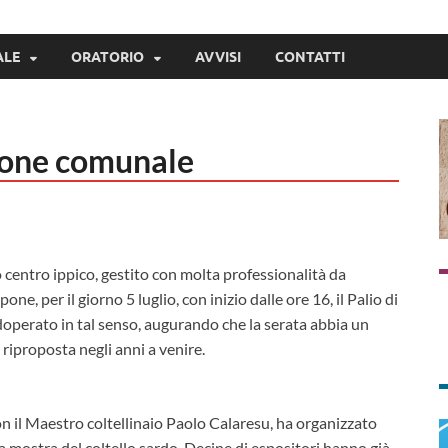
ALE
ORATORIO
AVVISI
CONTATTI
ione comunale
 centro ippico, gestito con molta professionalità da
ne, per il giorno 5 luglio, con inizio dalle ore 16, il Palio di
doperato in tal senso, augurando che la serata abbia un
riproposta negli anni a venire.
 il Maestro coltellinaio Paolo Calaresu, ha organizzato
ava mostra del coltello sardo. Decine di espositori hanno già