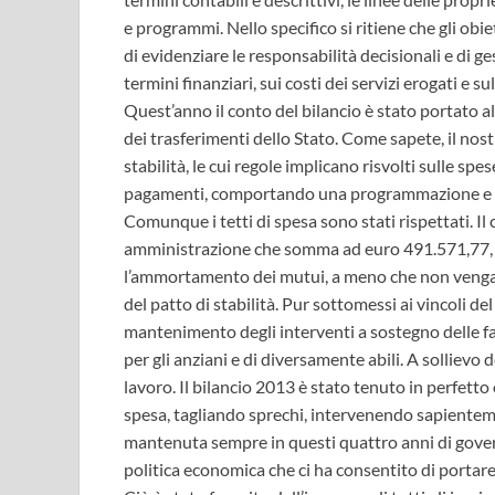
e programmi. Nello specifico si ritiene che gli obiet
di evidenziare le responsabilità decisionali e di g
termini finanziari, sui costi dei servizi erogati e su
Quest’anno il conto del bilancio è stato portato a
dei trasferimenti dello Stato. Come sapete, il nos
stabilità, le cui regole implicano risvolti sulle sp
pagamenti, comportando una programmazione e un
Comunque i tetti di spesa sono stati rispettati. 
amministrazione che somma ad euro 491.571,77, 
l’ammortamento dei mutui, a meno che non venga a
del patto di stabilità. Pur sottomessi ai vincoli del
mantenimento degli interventi a sostegno delle famigl
per gli anziani e di diversamente abili. A sollievo
lavoro. Il bilancio 2013 è stato tenuto in perfetto
spesa, tagliando sprechi, intervenendo sapienteme
mantenuta sempre in questi quattro anni di governo
politica economica che ci ha consentito di port