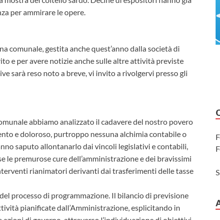
nza per ammirare le opere.
scina comunale, gestita anche quest’anno dalla società di
o e per avere notizie anche sulle altre attività previste
ve sarà reso noto a breve, vi invito a rivolgervi presso gli
o comunale abbiamo analizzato il cadavere del nostro povero
 lento e doloroso, purtroppo nessuna alchimia contabile o
F
nno saputo allontanarlo dai vincoli legislativi e contabili,
F
lse le premurose cure dell’amministrazione e dei bravissimi
nterventi rianimatori derivanti dai trasferimenti delle tasse
S
el processo di programmazione. Il bilancio di previsione
ività pianificate dall’Amministrazione, esplicitando in
ie azioni di governo, attraverso l’individuazione di obiettivi