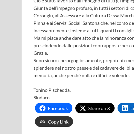
Ciò è stato favorito dall’impegno di tutti gli imp
Giunta dell’impegno profuso, in tutti i settori di
Corongiu, all’Assessore alla Cultura Dr.ssa Marches
Pinna e ai Servizi Sociali Santona che, nel corso d
incessantemente, insieme a tutti quanti i consigli
Ma mi piace anche dare atto che la minoranza consi
prescindendo dalle posizioni contrapposte per cos
Grazie.
Sono sicuro che orgogliosamente, prepotentemente
splendere nel nostro paese e del cadavere del bil
memoria, anche perché nulla è difficile volendo.
Tonino Pischedda,
Sindaco
Facebook
Share on X
L
Copy Link