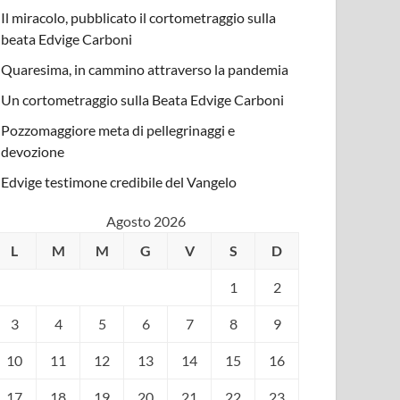
Il miracolo, pubblicato il cortometraggio sulla
beata Edvige Carboni
Quaresima, in cammino attraverso la pandemia
Un cortometraggio sulla Beata Edvige Carboni
Pozzomaggiore meta di pellegrinaggi e
devozione
Edvige testimone credibile del Vangelo
Agosto 2026
L
M
M
G
V
S
D
1
2
3
4
5
6
7
8
9
10
11
12
13
14
15
16
17
18
19
20
21
22
23