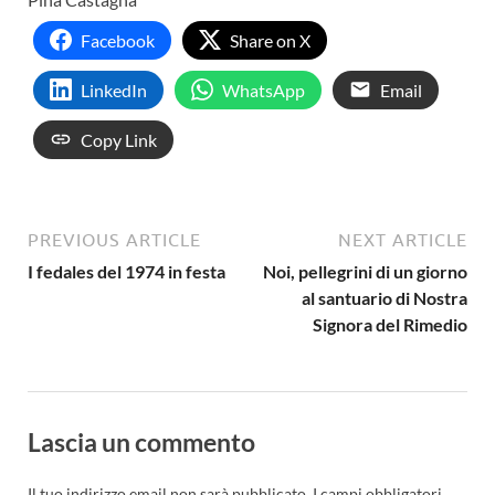
Facebook
Share on X
LinkedIn
WhatsApp
Email
Copy Link
PREVIOUS ARTICLE
NEXT ARTICLE
I fedales del 1974 in festa
Noi, pellegrini di un giorno
al santuario di Nostra
Signora del Rimedio
Lascia un commento
Il tuo indirizzo email non sarà pubblicato.
I campi obbligatori