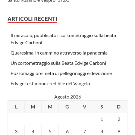
ARTICOLI RECENTI
Il miracolo, pubblicato il cortometraggio sulla beata
Edvige Carboni
Quaresima, in cammino attraverso la pandemia
Un cortometraggio sulla Beata Edvige Carboni
Pozzomaggiore meta di pellegrinaggi e devozione
Edvige testimone credibile del Vangelo
Agosto 2026
L
M
M
G
V
S
D
1
2
3
4
5
6
7
8
9