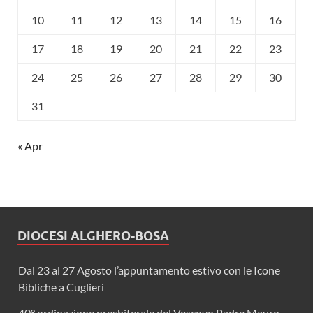
10
11
12
13
14
15
16
17
18
19
20
21
22
23
24
25
26
27
28
29
30
31
« Apr
DIOCESI ALGHERO-BOSA
Dal 23 al 27 Agosto l’appuntamento estivo con le Icone
Bibliche a Cuglieri
40° ordinazione presbiterale del Vescovo Padre Mauro