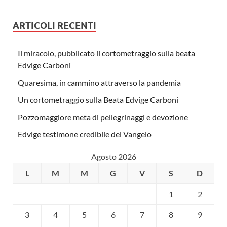
ARTICOLI RECENTI
Il miracolo, pubblicato il cortometraggio sulla beata
Edvige Carboni
Quaresima, in cammino attraverso la pandemia
Un cortometraggio sulla Beata Edvige Carboni
Pozzomaggiore meta di pellegrinaggi e devozione
Edvige testimone credibile del Vangelo
Agosto 2026
L
M
M
G
V
S
D
1
2
3
4
5
6
7
8
9