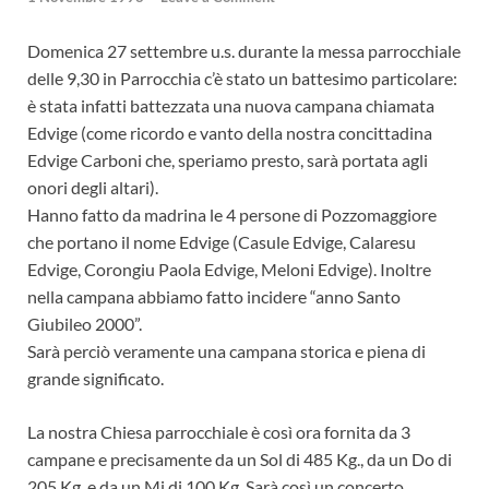
Domenica 27 settembre u.s. durante la messa parrocchiale
delle 9,30 in Parrocchia c’è stato un battesimo particolare:
è stata infatti battezzata una nuova campana chiamata
Edvige (come ricordo e vanto della nostra concittadina
Edvige Carboni che, speriamo presto, sarà portata agli
onori degli altari).
Hanno fatto da madrina le 4 persone di Pozzomaggiore
che portano il nome Edvige (Casule Edvige, Calaresu
Edvige, Corongiu Paola Edvige, Meloni Edvige). Inoltre
nella campana abbiamo fatto incidere “anno Santo
Giubileo 2000”.
Sarà perciò veramente una campana storica e piena di
grande significato.
La nostra Chiesa parrocchiale è così ora fornita da 3
campane e precisamente da un Sol di 485 Kg., da un Do di
205 Kg. e da un Mi di 100 Kg. Sarà così un concerto