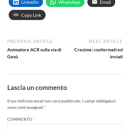
LinkedIn
WhatsApp
Email
Copy Link
PREVIOUS ARTICLE
NEXT ARTICLE
Animatore ACR sulla via di
Cresime: confermati ed
Gesù
inviati
Lascia un commento
Il tuo indirizzo email non sarà pubblicato.
I campi obbligatori
sono contrassegnati
*
COMMENTO
*