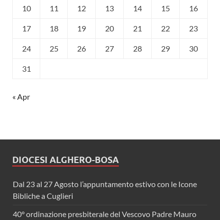
10
11
12
13
14
15
16
17
18
19
20
21
22
23
24
25
26
27
28
29
30
31
« Apr
DIOCESI ALGHERO-BOSA
Dal 23 al 27 Agosto l’appuntamento estivo con le Icone
Bibliche a Cuglieri
40° ordinazione presbiterale del Vescovo Padre Mauro