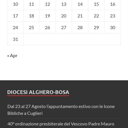
10
11
12
13
14
15
16
17
18
19
20
21
22
23
24
25
26
27
28
29
30
31
« Apr
DIOCESI ALGHERO-BOSA
Dal 23 al 27 Agosto l’appuntamento estivo con le Icone
Bibliche a Cuglieri
40° ordinazione presbiterale del Vescovo Padre Mauro