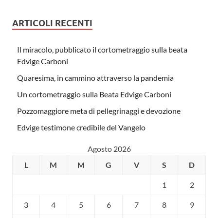
ARTICOLI RECENTI
Il miracolo, pubblicato il cortometraggio sulla beata
Edvige Carboni
Quaresima, in cammino attraverso la pandemia
Un cortometraggio sulla Beata Edvige Carboni
Pozzomaggiore meta di pellegrinaggi e devozione
Edvige testimone credibile del Vangelo
Agosto 2026
L
M
M
G
V
S
D
1
2
3
4
5
6
7
8
9