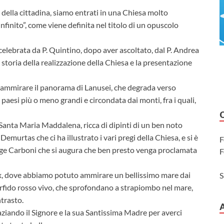
 della cittadina, siamo entrati in una Chiesa molto
infinito”, come viene definita nel titolo di un opuscolo
celebrata da P. Quintino, dopo aver ascoltato, dal P. Andrea
storia della realizzazione della Chiesa e la presentazione
ò ammirare il panorama di Lanusei, che degrada verso
 paesi più o meno grandi e circondata dai monti, fra i quali,
Santa Maria Maddalena, ricca di dipinti di un ben noto
murtas che ci ha illustrato i vari pregi della Chiesa, e si è
F
vige Carboni che si augura che ben presto venga proclamata
F
ax, dove abbiamo potuto ammirare un bellissimo mare dai
S
porfido rosso vivo, che sprofondano a strapiombo nel mare,
trasto.
raziando il Signore e la sua Santissima Madre per averci