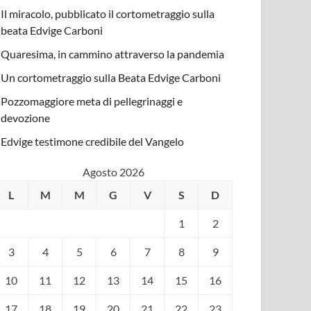
Il miracolo, pubblicato il cortometraggio sulla
beata Edvige Carboni
Quaresima, in cammino attraverso la pandemia
Un cortometraggio sulla Beata Edvige Carboni
Pozzomaggiore meta di pellegrinaggi e
devozione
Edvige testimone credibile del Vangelo
Agosto 2026
L
M
M
G
V
S
D
1
2
3
4
5
6
7
8
9
10
11
12
13
14
15
16
17
18
19
20
21
22
23