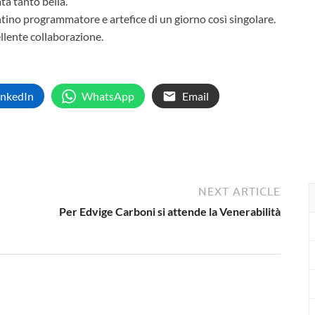
a tanto bella.
ntino programmatore e artefice di un giorno così singolare.
llente collaborazione.
inkedIn
WhatsApp
Email
NEXT ARTICLE
Per Edvige Carboni si attende la Venerabilità