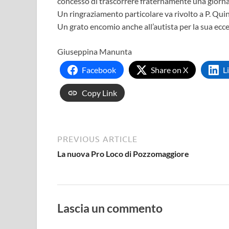
concesso di trascorrere fraternamente una giornat
Un ringraziamento particolare va rivolto a P. Qui
Un grato encomio anche all’autista per la sua ecce
Giuseppina Manunta
Facebook
Share on X
L
Copy Link
PREVIOUS ARTICLE
La nuova Pro Loco di Pozzomaggiore
Lascia un commento