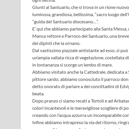
Giunti al Santuario, che si trova in un rione nuovo
luminosa, grandiosa, bellissima, “sacro luogo dell’
“guida del Santuario diocesano…”.
E’ qui che abbiamo partecipato alla Santa Messa, 
Manca rettore e Parroco del Santuario, una breve 
dei dipinti che la ornano.
Dal vastissimo piazzale antistante ad esso, si pu
un’ampia vallata ricca di vegetazione, costellata di
in lontananza si scorge un lembo di mare.
Abbiamo visitato anche la Cattedrale, dedicata a 
pittore sardo; abbiamo conosciuto il parroco don De
detto onorato di parlare a dei concittadini di Ed
beata.
Dopo pranzo ci siamo recati a Tortolì e ad Arbat
colori incantevoli e le meravigliose scogliere di 
creando con l’acqua azzurra un incomparabile con
Infine abbiamo intrapreso la via del ritorno, ring