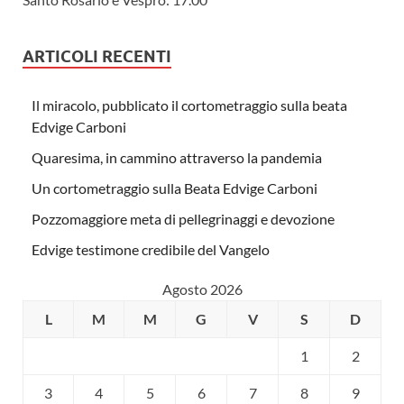
ARTICOLI RECENTI
Il miracolo, pubblicato il cortometraggio sulla beata
Edvige Carboni
Quaresima, in cammino attraverso la pandemia
Un cortometraggio sulla Beata Edvige Carboni
Pozzomaggiore meta di pellegrinaggi e devozione
Edvige testimone credibile del Vangelo
Agosto 2026
L
M
M
G
V
S
D
1
2
3
4
5
6
7
8
9