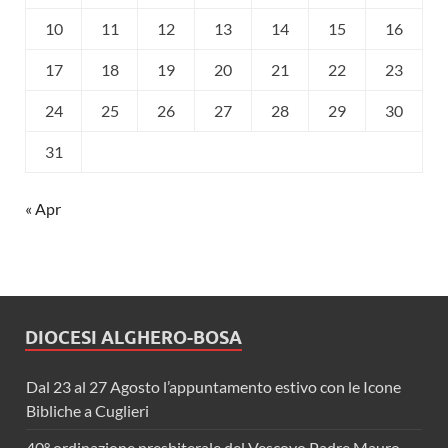
10
11
12
13
14
15
16
17
18
19
20
21
22
23
24
25
26
27
28
29
30
31
« Apr
DIOCESI ALGHERO-BOSA
Dal 23 al 27 Agosto l’appuntamento estivo con le Icone
Bibliche a Cuglieri
40° ordinazione presbiterale del Vescovo Padre Mauro