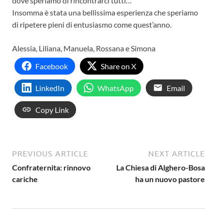
dove speriamo di rincontrarci tutti…
Insomma è stata una bellissima esperienza che speriamo
di ripetere pieni di entusiasmo come quest’anno.
Alessia, Liliana, Manuela, Rossana e Simona
Facebook
Share on X
LinkedIn
WhatsApp
Email
Copy Link
PREVIOUS ARTICLE
NEXT ARTICLE
Confraternita: rinnovo
La Chiesa di Alghero-Bosa
cariche
ha un nuovo pastore