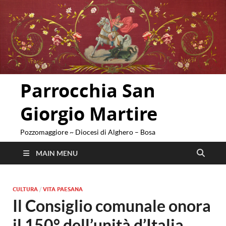
Parrocchia San
Giorgio Martire
Pozzomaggiore ~ Diocesi di Alghero – Bosa
MAIN MENU
CULTURA
/
VITA PAESANA
Il Consiglio comunale onora
il 150° dell’unità d’Italia