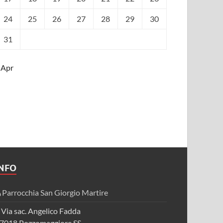
24
25
26
27
28
29
30
31
 Apr
INFO
Parrocchia San Giorgio Martire
Via sac. Angelico Fadda
7018 Pozzomaggiore SS