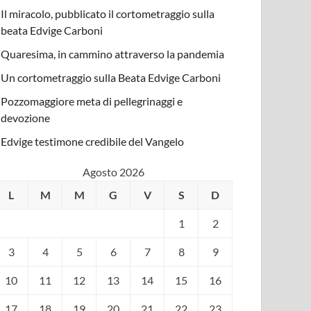
Il miracolo, pubblicato il cortometraggio sulla
beata Edvige Carboni
Quaresima, in cammino attraverso la pandemia
Un cortometraggio sulla Beata Edvige Carboni
Pozzomaggiore meta di pellegrinaggi e
devozione
Edvige testimone credibile del Vangelo
Agosto 2026
L
M
M
G
V
S
D
1
2
3
4
5
6
7
8
9
10
11
12
13
14
15
16
17
18
19
20
21
22
23