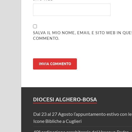
SALVA IL MIO NOME, EMAIL E SITO WEB IN Q
COMMENTO.
DIOCESI ALGHERO-BOSA
Dal 23 al 27 Agosto l’appuntamento estivo con le
Icone Bibliche a Cuglieri
40° ordinazione presbiterale del Vescovo Padre