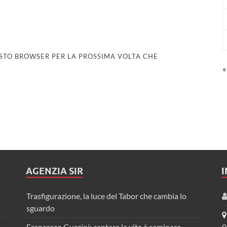
UESTO BROWSER PER LA PROSSIMA VOLTA CHE
«
AGENZIA SIR
Trasfigurazione, la luce del Tabor che cambia lo
sguardo
Francesco Guccini: cantare la vita è seminare
0