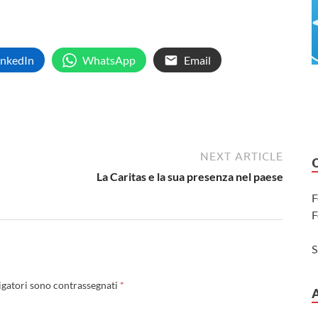
inkedIn
WhatsApp
Email
NEXT ARTICLE
La Caritas e la sua presenza nel paese
F
F
S
igatori sono contrassegnati
*