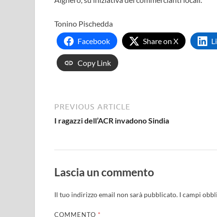
Tonino Pischedda
Facebook
Share on X
L
Copy Link
PREVIOUS ARTICLE
I ragazzi dell’ACR invadono Sindia
Lascia un commento
Il tuo indirizzo email non sarà pubblicato.
I campi obbl
COMMENTO
*