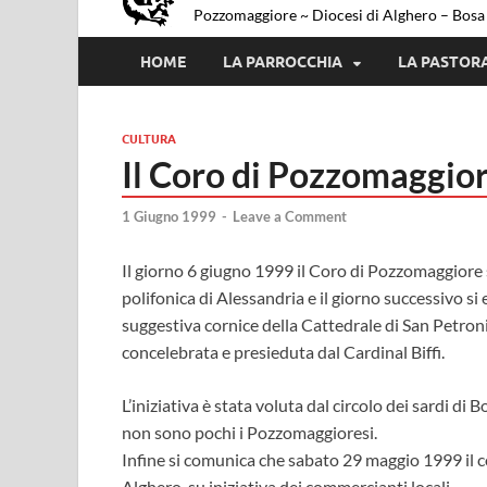
Pozzomaggiore ~ Diocesi di Alghero – Bosa
HOME
LA PARROCCHIA
LA PASTOR
CULTURA
Il Coro di Pozzomaggio
1 Giugno 1999
-
Leave a Comment
Il giorno 6 giugno 1999 il Coro di Pozzomaggiore 
polifonica di Alessandria e il giorno successivo si
suggestiva cornice della Cattedrale di San Petroni
concelebrata e presieduta dal Cardinal Biffi.
L’iniziativa è stata voluta dal circolo dei sardi di B
non sono pochi i Pozzomaggioresi.
Infine si comunica che sabato 29 maggio 1999 il coro
Alghero, su iniziativa dei commercianti locali.