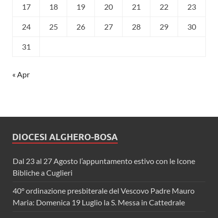
17
18
19
20
21
22
23
24
25
26
27
28
29
30
31
« Apr
DIOCESI ALGHERO-BOSA
Dal 23 al 27 Agosto l’appuntamento estivo con le Icone
Bibliche a Cuglieri
40° ordinazione presbiterale del Vescovo Padre Mauro
Maria: Domenica 19 Luglio la S. Messa in Cattedrale