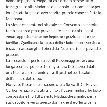
hanno impegnato tempo, fatica e denaro perché tutto
fosse gradito alla Madonna e al popolo. La ricompensa per
loro è stata la gioia di aver servito, proprio come ha fatto la
Madonna.
La Messa celebrata nel piazzale del Convento ha raccolta
tanta ma tanta gente proveniente anche da altri paesi
venuti appositamente per impetrare grazie per se e per i
familiari. Quella sera la statua della Madonna era vestita a
festa, ornata con gli ori offerti dai fedeli nei tempi passati e
presenti.
La processione per le strade di Pozzomaggiore era una
lunga teoria di popolo che ringraziava Dio di averci dato
una Madre che si prende cura di tutti noi per la salute
dell’anima e del corpo.
Ho avuto l’occasione di sapere che la Serva di Dio Edvige
Carboni è nata e vissuta a lungo a Pozzomaggiore, ho letto
con passione i libri di Ernesto Madau, che ammiro per la
sua devozione verso questa donna che si è offerta per la