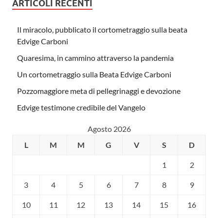
ARTICOLI RECENTI
Il miracolo, pubblicato il cortometraggio sulla beata
Edvige Carboni
Quaresima, in cammino attraverso la pandemia
Un cortometraggio sulla Beata Edvige Carboni
Pozzomaggiore meta di pellegrinaggi e devozione
Edvige testimone credibile del Vangelo
Agosto 2026
L
M
M
G
V
S
D
1
2
3
4
5
6
7
8
9
10
11
12
13
14
15
16