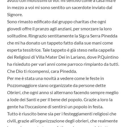
avuto con moltissimi di voi: mi sentivo come a casa mia e
in mezzo a voi mi sono sentito un sacerdote inviato dal
Signore.
Sono rimasto edificato dal gruppo charitas che ogni
giovedì offre il pranzo agli anziani, per smorzare la loro
solitudine. Ringrazio sentitamente la Sig.ra Serra Pinedda
che mi ha donato un tappeto fatto dalla sue mani come
esperta tessitrice. Tale tappeto è già steso nella cappella
dei Religiosi di Villa Mater Dei in Lariano, dove P.Quintino
ha risieduto per vari anni come parroco rimpianto da tutti.
Che Dio ti ricompensi, cara Pinedda.
Per me è stata una novità a vedere come le feste in
Pozzomaggiore siano organizzate da persone dette
Obrieri
, che ogni anno si alternano facendo sempre meglio
a lode dei Santi e per il bene del popolo. Grazie a loro la
gente ha l?occasione di sentirsi un popolo in festa.
Tutto è riuscito bene sia per i festeggiamenti religiosi che
civili, grazie all’organizzazione degli obrieri, che realmente