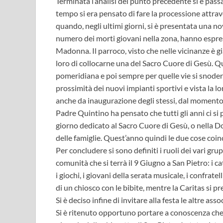
Terminata l’analisi del punto precedente si è pass
tempo si era pensato di fare la processione attrave
quando, negli ultimi giorni, si è presentata una novi
numero dei morti giovani nella zona, hanno espress
Madonna. Il parroco, visto che nelle vicinanze è g
loro di collocarne una del Sacro Cuore di Gesù. Q
pomeridiana e poi sempre per quelle vie si snoderà
prossimità dei nuovi impianti sportivi e vista la
anche da inaugurazione degli stessi, dal moment
Padre Quintino ha pensato che tutti gli anni ci si
giorno dedicato al Sacro Cuore di Gesù, o nella Do
delle famiglie. Quest’anno quindi le due cose coi
Per concludere si sono definiti i ruoli dei vari gru
comunità che si terrà il 9 Giugno a San Pietro: i c
i giochi, i giovani della serata musicale, i confrat
di un chiosco con le bibite, mentre la Caritas si pr
Si è deciso infine di invitare alla festa le altre ass
Si è ritenuto opportuno portare a conoscenza che ne