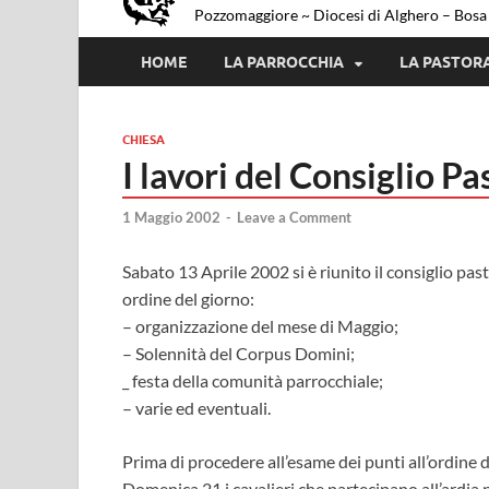
Pozzomaggiore ~ Diocesi di Alghero – Bosa
HOME
LA PARROCCHIA
LA PASTOR
CHIESA
I lavori del Consiglio Pa
1 Maggio 2002
-
Leave a Comment
Sabato 13 Aprile 2002 si è riunito il consiglio pas
ordine del giorno:
– organizzazione del mese di Maggio;
– Solennità del Corpus Domini;
_ festa della comunità parrocchiale;
– varie ed eventuali.
Prima di procedere all’esame dei punti all’ordine 
Domenica 21 i cavalieri che partecipano all’ardia