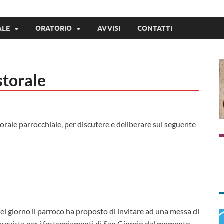
ALE
ORATORIO
AVVISI
CONTATTI
storale
torale parrocchiale, per discutere e deliberare sul seguente
del giorno il parroco ha proposto di invitare ad una messa di
 prevista per i festeggiamenti di San Giorgio dal momento