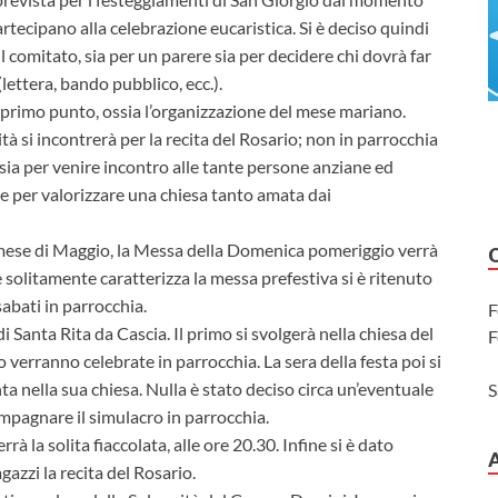
rtecipano alla celebrazione eucaristica. Si è deciso quindi
 il comitato, sia per un parere sia per decidere chi dovrà far
lettera, bando pubblico, ecc.).
el primo punto, ossia l’organizzazione del mese mariano.
à si incontrerà per la recita del Rosario; non in parrocchia
sia per venire incontro alle tante persone anziane ed
 per valorizzare una chiesa tanto amata dai
 mese di Maggio, la Messa della Domenica pomeriggio verrà
e solitamente caratterizza la messa prefestiva si è ritenuto
sabati in parrocchia.
F
i Santa Rita da Cascia. Il primo si svolgerà nella chiesa del
F
verranno celebrate in parrocchia. La sera della festa poi si
a nella sua chiesa. Nulla è stato deciso circa un’eventuale
S
mpagnare il simulacro in parrocchia.
à la solita fiaccolata, alle ore 20.30. Infine si è dato
azzi la recita del Rosario.