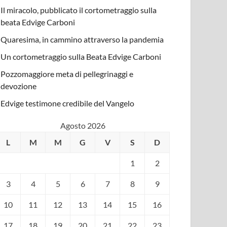
Il miracolo, pubblicato il cortometraggio sulla
beata Edvige Carboni
Quaresima, in cammino attraverso la pandemia
Un cortometraggio sulla Beata Edvige Carboni
Pozzomaggiore meta di pellegrinaggi e
devozione
Edvige testimone credibile del Vangelo
Agosto 2026
L
M
M
G
V
S
D
1
2
3
4
5
6
7
8
9
10
11
12
13
14
15
16
17
18
19
20
21
22
23