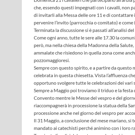
che, essendo questi impegnati con i cavalli, non pa
di invitarli alla Messa delle ore 11 e di contattare
pervenire l’invito (parrocchia o comitato) e come (
Terminata la discussione si è passati all’analisi d
Come ogni anno, tutte le sere alle 17.30 la comunit
però, ma nella chiesa della Madonna della Salute, 
ammalate che risiedono in quella zona come anche
pozzomaggioresi.
Sempre con questo spirito, e a partire da questo
celebrata in questa chiesetta. Vista l’affluenza ch
opportuno svolgere tutte le celebrazioni dei vari 
Sempre a Maggio poi troviamo il triduo e la festa d
Convento mentre le Messe del vespro e del giorno 
riaccompagnerà in processione la statua della Sant
processione anche nel giorno del vespro per acco
Il 31 Maggio, a conclusione del mese mariano, si terr
mandato ai catechisti perché animino con i loro rag