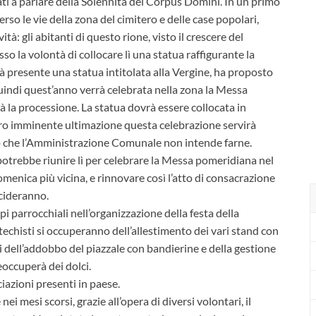
ati a parlare della Solennità del Corpus Domini. In un primo
rso le vie della zona del cimitero e delle case popolari,
tà: gli abitanti di questo rione, visto il crescere del
o la volontà di collocare lì una statua raffigurante la
ià presente una statua intitolata alla Vergine, ha proposto
uindi quest’anno verrà celebrata nella zona la Messa
 la processione. La statua dovrà essere collocata in
 loro imminente ultimazione questa celebrazione servirà
o che l’Amministrazione Comunale non intende farne.
 potrebbe riunire lì per celebrare la Messa pomeridiana nel
menica più vicina, e rinnovare così l’atto di consacrazione
ncideranno.
ppi parrocchiali nell’organizzazione della festa della
atechisti si occuperanno dell’allestimento dei vari stand con
elli dell’addobbo del piazzale con bandierine e della gestione
eoccuperà dei dolci.
ociazioni presenti in paese.
i mesi scorsi, grazie all’opera di diversi volontari, il