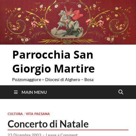
Parrocchia San
Giorgio Martire
Pozzomaggiore ~ Diocesi di Alghero – Bosa
MAIN MENU
CULTURA
/
VITA PAESANA
Concerto di Natale
23 Dicembre 2003
-
Leave a Comment