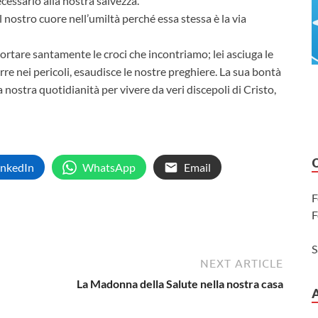
ecessario alla nostra salvezza.
l nostro cuore nell’umiltà perché essa stessa è la via
rtare santamente le croci che incontriamo; lei asciuga le
orre nei pericoli, esaudisce le nostre preghiere. La sua bontà
nostra quotidianità per vivere da veri discepoli di Cristo,
inkedIn
WhatsApp
Email
F
F
S
NEXT ARTICLE
La Madonna della Salute nella nostra casa