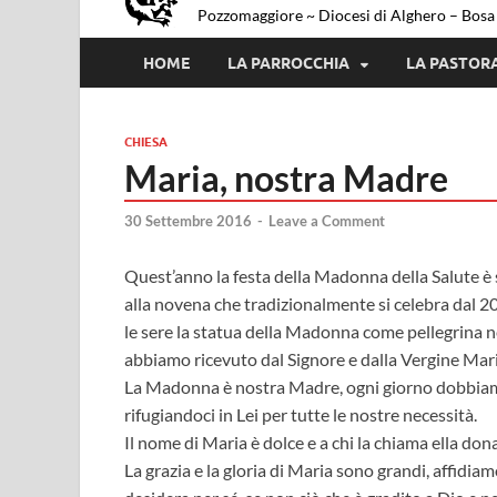
Pozzomaggiore ~ Diocesi di Alghero – Bosa
HOME
LA PARROCCHIA
LA PASTOR
CHIESA
Maria, nostra Madre
30 Settembre 2016
-
Leave a Comment
Quest’anno la festa della Madonna della Salute è 
alla novena che tradizionalmente si celebra dal 2
le sere la statua della Madonna come pellegrina n
abbiamo ricevuto dal Signore e dalla Vergine Mari
La Madonna è nostra Madre, ogni giorno dobbiamo
rifugiandoci in Lei per tutte le nostre necessità.
Il nome di Maria è dolce e a chi la chiama ella dona
La grazia e la gloria di Maria sono grandi, affidia