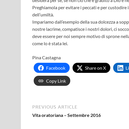
desidera per sé, se non ciò che è gradito a Dio e n
Preghiamola per evitare i peccati e per custodire i
dell’umiltà.
Impariamo dall’esempio della sua dolcezza a soppo
nostre lacrime, compatisce i nostri dolori, ci socc
deve essere per noi sempre motivo di sprone nella 
come lo è stata lei.
Pina Castagna
Facebook
Share on X
L
Copy Link
PREVIOUS ARTICLE
Vita oratoriana – Settembre 2016