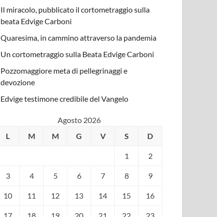
Il miracolo, pubblicato il cortometraggio sulla
beata Edvige Carboni
Quaresima, in cammino attraverso la pandemia
Un cortometraggio sulla Beata Edvige Carboni
Pozzomaggiore meta di pellegrinaggi e
devozione
Edvige testimone credibile del Vangelo
Agosto 2026
L
M
M
G
V
S
D
1
2
3
4
5
6
7
8
9
10
11
12
13
14
15
16
17
18
19
20
21
22
23